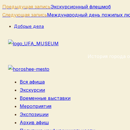
Еще
Предыдущая запись
Экскурсионный флешмоб​
статьи
Следующая запись
Международный день пожилых л
Рубрика
Добрые дела
записи:
История города о
Вся афиша
Экскурсии
Временные выставки
Мероприятия
Экспозиции
Архив афиш