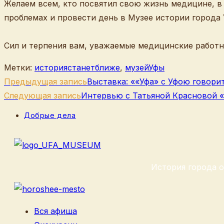
Желаем всем, кто посвятил свою жизнь медицине, в 
проблемах и провести день в Музее истории города 
Сил и терпения вам, уважаемые медицинские работни
Метки
:
историястанетближе
,
музейУфы
Еще
Предыдущая запись
Выставка: ««Уфа» с Уфою говори
статьи
Следующая запись
Интервью с Татьяной Красновой «
Рубрика
Добрые дела
записи:
История города о
Вся афиша