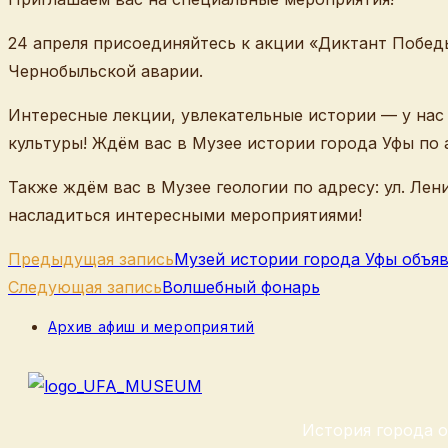
24 апреля присоединяйтесь к акции «Диктант Побед
Чернобыльской аварии.
Интересные лекции, увлекательные истории — у нас 
культуры! Ждём вас в Музее истории города Уфы по ад
Также ждём вас в Музее геологии по адресу: ул. Лен
насладиться интересными мероприятиями!
Еще
Предыдущая запись
Музей истории города Уфы объяв
статьи
Следующая запись
Волшебный фонарь
Рубрика
Архив афиш и мероприятий
записи:
История города о