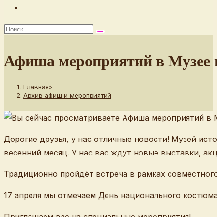
Переключить
поиск
по
веб-
Афиша мероприятий в Музее и
сайту
Главная
>
Архив афиш и мероприятий
Дорогие друзья, у нас отличные новости! Музей ис
весенний месяц. У нас вас ждут новые выставки, акц
Традиционно пройдёт встреча в рамках совместног
17 апреля мы отмечаем День национального костюм
Приглашаем вас на специальные мероприятия!