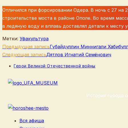
Отличился при форсировании Одера. В ночь с 27 на 2
строительстве моста в районе Ополе. Во время мас
в ледяную воду и вплавь доставлял детали к месту у
Метки
:
Уфакультура
Еще
Предыдущая запись
Губайдуллин Миннигали Хабибул
статьи
Следующая запись
Дятлов Игнатий Семёнович
Рубрика
Герои Великой Отечественной войны
записи:
История города о
Вся афиша