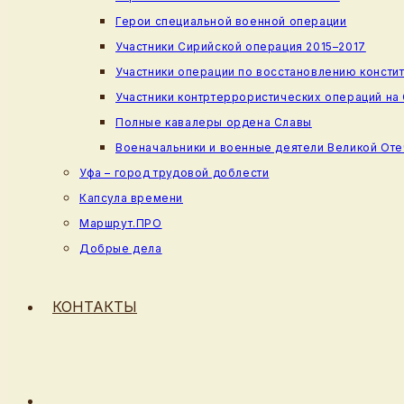
Герои специальной военной операции
Участники Сирийской операция 2015–2017
Участники операции по восстановлению консти
Участники контртеррористических операций на
Полные кавалеры ордена Славы
Военачальники и военные деятели Великой От
Уфа – город трудовой доблести
Капсула времени
Маршрут.ПРО
Добрые дела
КОНТАКТЫ
ПЕРЕКЛЮЧИТЬ