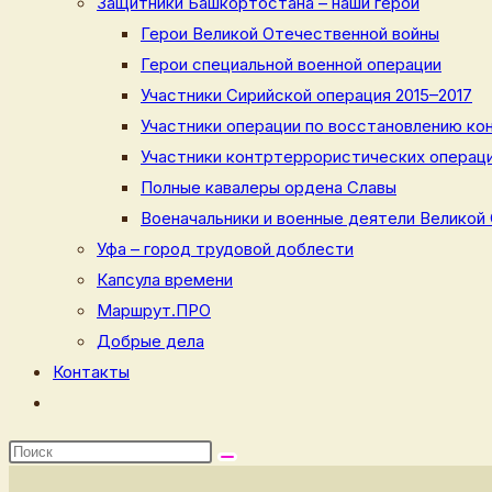
Защитники Башкортостана – наши герои
Герои Великой Отечественной войны
Герои специальной военной операции
Участники Сирийской операция 2015–2017
Участники операции по восстановлению кон
Участники контртеррористических операци
Полные кавалеры ордена Славы
Военачальники и военные деятели Великой
Уфа – город трудовой доблести
Капсула времени
Маршрут.ПРО
Добрые дела
Контакты
Переключить
поиск
по
веб-