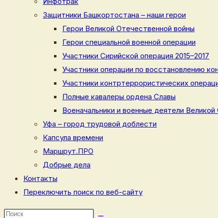
Инфотрак
Защитники Башкортостана – наши герои
Герои Великой Отечественной войны
Герои специальной военной операции
Участники Сирийской операция 2015–2017
Участники операции по восстановлению кон
Участники контртеррористических операци
Полные кавалеры ордена Славы
Военачальники и военные деятели Великой
Уфа – город трудовой доблести
Капсула времени
Маршрут.ПРО
Добрые дела
Контакты
Переключить поиск по веб-сайту