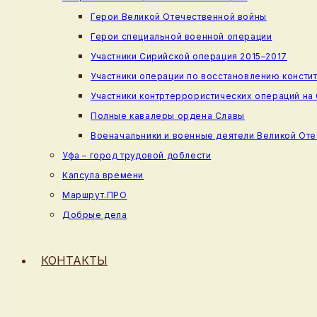
Герои Великой Отечественной войны
Герои специальной военной операции
Участники Сирийской операция 2015–2017
Участники операции по восстановлению консти
Участники контртеррористических операций на
Полные кавалеры ордена Славы
Военачальники и военные деятели Великой От
Уфа – город трудовой доблести
Капсула времени
Маршрут.ПРО
Добрые дела
КОНТАКТЫ