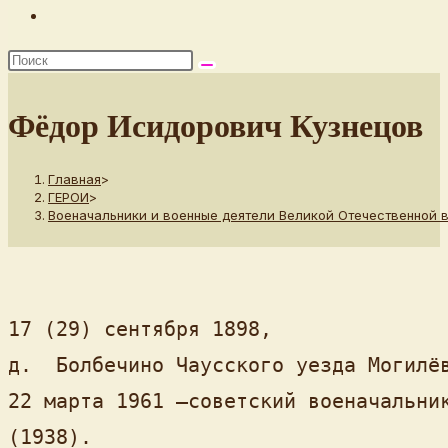
Переключить
поиск
по
веб-
Фёдор Исидорович Кузнецов
сайту
Главная
>
ГЕРОИ
>
Военачальники и военные деятели Великой Отечественной 
17 (29) сентября 1898, 

д.  Болбечино Чаусского уезда Могилёв
22 марта 1961 —советский военачальник
(1938).