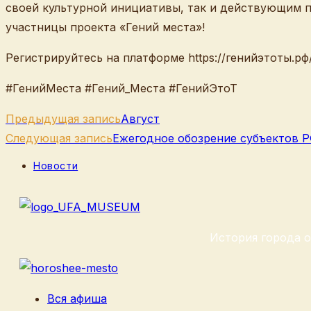
своей культурной инициативы, так и действующим п
участницы проекта «Гений места»!
Регистрируйтесь на платформе https://генийэтоты.рф
#ГенийМеста #Гений_Места #ГенийЭтоТ
Еще
Предыдущая запись
Август
статьи
Следующая запись
Ежегодное обозрение субъектов Р
Рубрика
Новости
записи:
История города о
Вся афиша