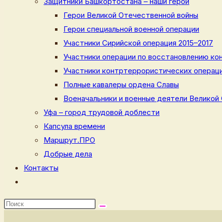
Защитники Башкортостана – наши герои
Герои Великой Отечественной войны
Герои специальной военной операции
Участники Сирийской операция 2015–2017
Участники операции по восстановлению кон
Участники контртеррористических операци
Полные кавалеры ордена Славы
Военачальники и военные деятели Великой
Уфа – город трудовой доблести
Капсула времени
Маршрут.ПРО
Добрые дела
Контакты
Переключить
поиск
по
веб-