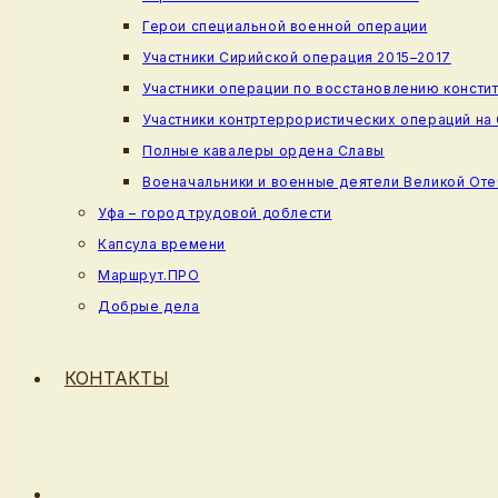
Герои специальной военной операции
Участники Сирийской операция 2015–2017
Участники операции по восстановлению консти
Участники контртеррористических операций на
Полные кавалеры ордена Славы
Военачальники и военные деятели Великой От
Уфа – город трудовой доблести
Капсула времени
Маршрут.ПРО
Добрые дела
КОНТАКТЫ
ПЕРЕКЛЮЧИТЬ