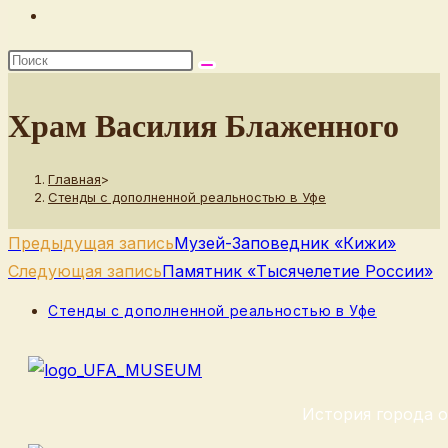
Переключить
поиск
по
веб-
Храм Василия Блаженного
сайту
Главная
>
Стенды с дополненной реальностью в Уфе
Еще
Предыдущая запись
Музей-Заповедник «Кижи»
статьи
Следующая запись
Памятник «Тысячелетие России»
Рубрика
Стенды с дополненной реальностью в Уфе
записи:
История города о