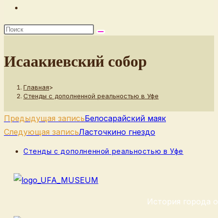
Переключить
поиск
по
веб-
Исаакиевский собор
сайту
Главная
>
Стенды с дополненной реальностью в Уфе
Еще
Предыдущая запись
Белосарайский маяк
статьи
Следующая запись
Ласточкино гнездо
Рубрика
Стенды с дополненной реальностью в Уфе
записи:
История города о