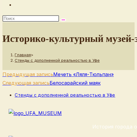
Переключить
поиск
по
веб-
Историко-культурный музей-
сайту
Главная
>
Стенды с дополненной реальностью в Уфе
Еще
Предыдущая запись
Мечеть «Ляля-Тюльпан»
статьи
Следующая запись
Белосарайский маяк
Рубрика
Стенды с дополненной реальностью в Уфе
записи:
История города о