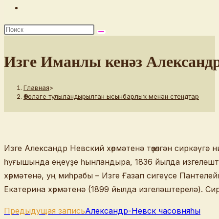
Переключить
поиск
по
веб-
Изге Иманлы кенәз Александр
сайту
Главная
>
Өфөләге тулыландырылған ысынбарлыҡ менән стендтар
Изге Александр Невский хөрмәтенә төҙөлгән сиркәүгә 
һуғышында еңеүҙе һынландыра, 1836 йылда изгеләштер
хөрмәтенә, уң миһрабы – Изге Ғазап сигеүсе Пантелей
Екатерина хөрмәтенә (1899 йылда изгеләштерелә). Си
Еще
Предыдущая запись
Александр-Невск часовняһы