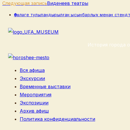
статьи
Следующая запись
Виденеев театры
Рубрика
Өфөләге тулыландырылған ысынбарлыҡ менән стенд
записи:
История города о
Вся афиша
Экскурсии
Временные выставки
Мероприятия
Экспозиции
Архив афиш
Политика конфиденциальности