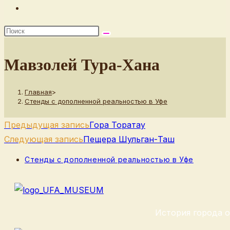
Переключить
поиск
по
веб-
Мавзолей Тура-Хана
сайту
Главная
>
Стенды с дополненной реальностью в Уфе
Еще
Предыдущая запись
Гора Торатау
статьи
Следующая запись
Пещера Шульган-Таш
Рубрика
Стенды с дополненной реальностью в Уфе
записи:
История города о