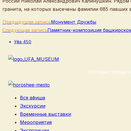
России Николай Александрович Калинушкин. Рядом с
гранита, на которых высечены фамилии 685 павших в
Еще
Предыдущая запись
Монумент Дружбы
статьи
Следующая запись
Памятник-композиция башкирском
Рубрика
Уфа 450
записи:
История города о
Вся афиша
Экскурсии
Временные выставки
Мероприятия
Экспозиции