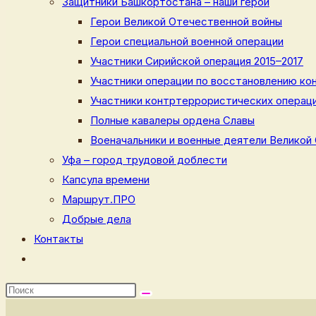
Защитники Башкортостана – наши герои
Герои Великой Отечественной войны
Герои специальной военной операции
Участники Сирийской операция 2015–2017
Участники операции по восстановлению кон
Участники контртеррористических операци
Полные кавалеры ордена Славы
Военачальники и военные деятели Великой
Уфа – город трудовой доблести
Капсула времени
Маршрут.ПРО
Добрые дела
Контакты
Переключить
поиск
по
веб-