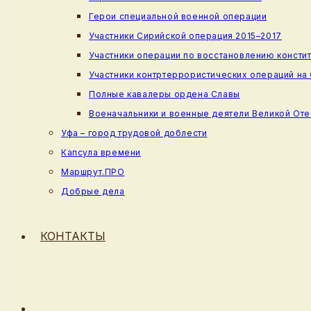
Герои специальной военной операции
Участники Сирийской операция 2015–2017
Участники операции по восстановлению консти
Участники контртеррористических операций на
Полные кавалеры ордена Славы
Военачальники и военные деятели Великой От
Уфа – город трудовой доблести
Капсула времени
Маршрут.ПРО
Добрые дела
КОНТАКТЫ
ПЕРЕКЛЮЧИТЬ