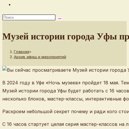
Переключить
поиск
по
веб-
Музей истории города Уфы пр
сайту
Главная
>
Архив афиш и мероприятий
В 2024 году в Уфе «Ночь музеев» пройдет 18 мая. Те
Музей истории города Уфы будет работать с 16 часо
несколько блоков, мастер-классы, интерактивные фо
Раскроем небольшой секрет почему и ради кого стои
С 16 часов стартует целая серия мастер-классов на 