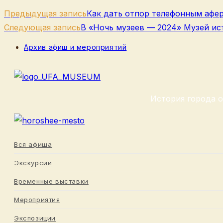
Еще
Предыдущая запись
Как дать отпор телефонным афе
статьи
Следующая запись
В «Ночь музеев — 2024» Музей ис
Рубрика
Архив афиш и мероприятий
записи:
История города о
Вся афиша
Экскурсии
Временные выставки
Мероприятия
Экспозиции