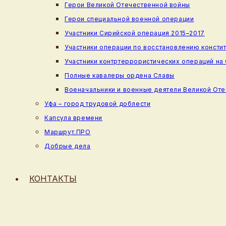
Герои Великой Отечественной войны
Герои специальной военной операции
Участники Сирийской операция 2015–2017
Участники операции по восстановлению консти
Участники контртеррористических операций на
Полные кавалеры ордена Славы
Военачальники и военные деятели Великой От
Уфа – город трудовой доблести
Капсула времени
Маршрут.ПРО
Добрые дела
КОНТАКТЫ