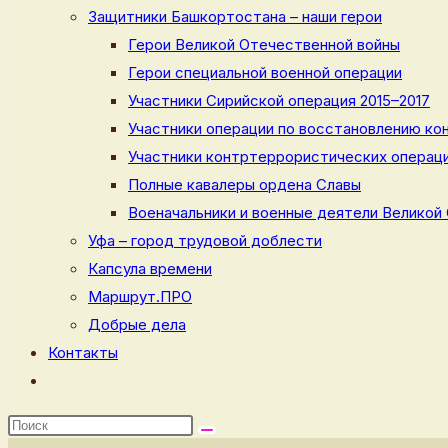
Защитники Башкортостана – наши герои
Герои Великой Отечественной войны
Герои специальной военной операции
Участники Сирийской операция 2015–2017
Участники операции по восстановлению кон
Участники контртеррористических операци
Полные кавалеры ордена Славы
Военачальники и военные деятели Великой
Уфа – город трудовой доблести
Капсула времени
Маршрут.ПРО
Добрые дела
Контакты
Переключить
поиск
по