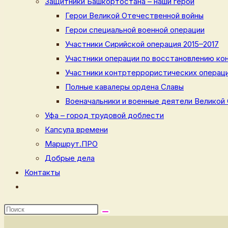
Защитники Башкортостана – наши герои
Герои Великой Отечественной войны
Герои специальной военной операции
Участники Сирийской операция 2015–2017
Участники операции по восстановлению кон
Участники контртеррористических операци
Полные кавалеры ордена Славы
Военачальники и военные деятели Великой
Уфа – город трудовой доблести
Капсула времени
Маршрут.ПРО
Добрые дела
Контакты
Переключить
поиск
по
веб-