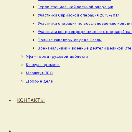
Герои специальной военной операции
Участники Сирийской операция 2015–2017
Участники операции по восстановлению консти
Участники контртеррористических операций на
Полные кавалеры ордена Славы
Военачальники и военные деятели Великой От
Уфа – город трудовой доблести
Капсула времени
Маршрут.ПРО
Добрые дела
КОНТАКТЫ
ПЕРЕКЛЮЧИТЬ