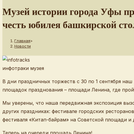
сайту
Музей истории города Уфы п
честь юбилея башкирской ст
Главная
>
Новости
инфотраки музея
В дни праздничных торжеств с 30 по 1 сентября наш
площадок празднования – площади Ленина, где прой
⁣Мы уверены, что наша передвижная экспозиция вызо
других праздниках: фестивале городских ресторано
фестиваля «Китап-байрам» на Советской площади и 
Теперь на очереди площадь Ленина!