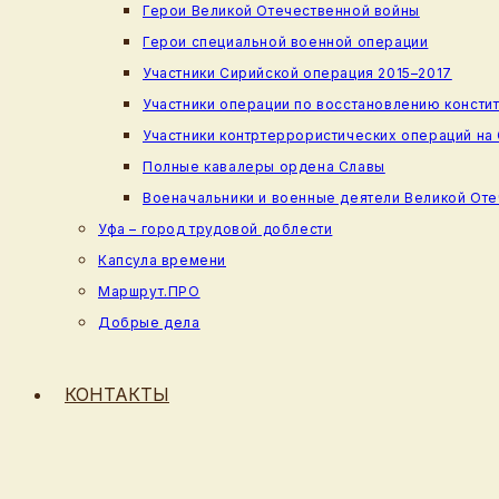
Герои Великой Отечественной войны
Герои специальной военной операции
Участники Сирийской операция 2015–2017
Участники операции по восстановлению консти
Участники контртеррористических операций на
Полные кавалеры ордена Славы
Военачальники и военные деятели Великой От
Уфа – город трудовой доблести
Капсула времени
Маршрут.ПРО
Добрые дела
КОНТАКТЫ