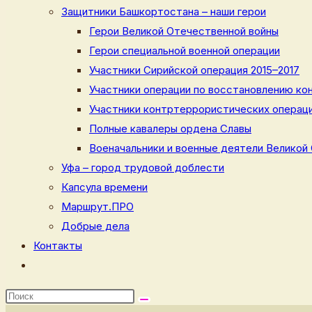
Защитники Башкортостана – наши герои
Герои Великой Отечественной войны
Герои специальной военной операции
Участники Сирийской операция 2015–2017
Участники операции по восстановлению кон
Участники контртеррористических операци
Полные кавалеры ордена Славы
Военачальники и военные деятели Великой
Уфа – город трудовой доблести
Капсула времени
Маршрут.ПРО
Добрые дела
Контакты
Переключить
поиск
по