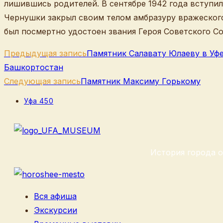
лишившись родителей. В сентябре 1942 года вступил
Чернушки закрыл своим телом амбразуру вражеского
был посмертно удостоен звания Героя Советского С
Еще
Предыдущая запись
Памятник Салавату Юлаеву в Уфе
статьи
Башкортостан
Следующая запись
Памятник Максиму Горькому
Рубрика
Уфа 450
записи:
История города о
Вся афиша
Экскурсии