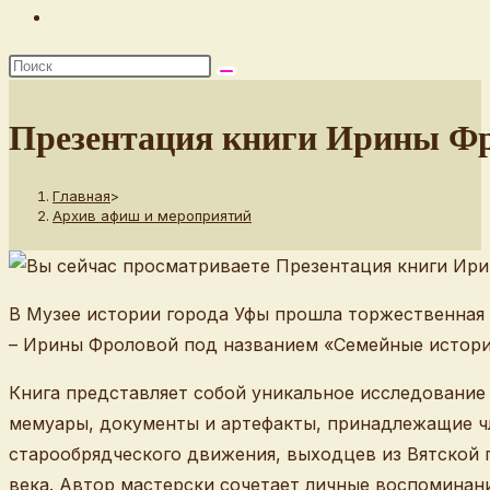
Переключить
поиск
по
веб-
Презентация книги Ирины Фр
сайту
Главная
>
Архив афиш и мероприятий
В Музее истории города Уфы прошла торжественная 
– Ирины Фроловой под названием «Семейные истор
Книга представляет собой уникальное исследование
мемуары, документы и артефакты, принадлежащие ч
старообрядческого движения, выходцев из Вятской г
века. Автор мастерски сочетает личные воспоминани