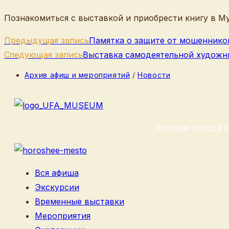
Познакомиться с выставкой и приобрести книгу в Муз
Еще
Предыдущая запись
Памятка о защите от мошеннико
статьи
Следующая запись
Выставка самодеятельной художн
Рубрика
Архив афиш и мероприятий
/
Новости
записи:
История города о
Вся афиша
Экскурсии
Временные выставки
Мероприятия