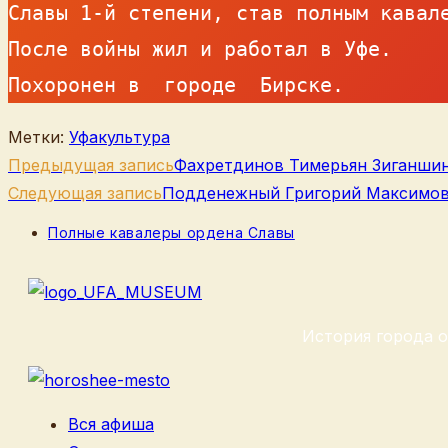
Славы 1-й степени, став полным кавале
После войны жил и работал в Уфе.

Похоронен в  городе  Бирске.
Метки
:
Уфакультура
Еще
Предыдущая запись
Фахретдинов Тимерьян Зиганши
статьи
Следующая запись
Подденежный Григорий Максимо
Рубрика
Полные кавалеры ордена Славы
записи:
История города о
Вся афиша