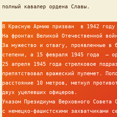
полный кавалер ордена Славы.
В Красную Армию призван  в 1942 году 
На фронтах Великой Отечественной войн
За мужество и отвагу, проявленные в б
степени, а 15 февраля 1945 года  – ор
25 апреля 1945 года стрелковое подраз
препятствовал вражеский пулемет. Попо
расстояние 10 метров, метнул противот
двух уцелевших офицеров.

Указом Президиума Верховного Совета С
с немецко-фашистскими захватчиками серж