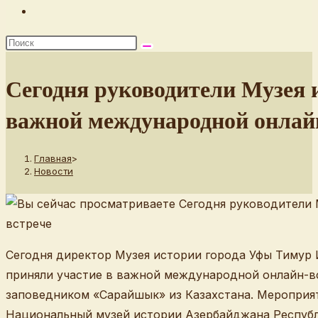
Переключить
поиск
по
веб-
Сегодня руководители Музея 
сайту
важной международной онлай
Главная
>
Новости
Сегодня директор Музея истории города Уфы Тимур 
приняли участие в важной международной онлайн-в
заповедником «Сарайшык» из Казахстана. Мероприят
Национальный музей истории Азербайджана Республ