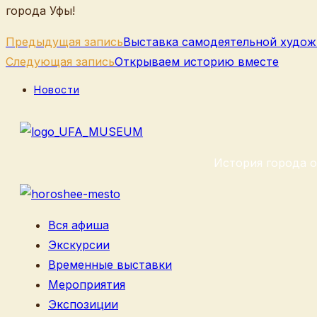
города Уфы!
Еще
Предыдущая запись
Выставка самодеятельной худож
статьи
Следующая запись
Открываем историю вместе
Рубрика
Новости
записи:
История города о
Вся афиша
Экскурсии
Временные выставки
Мероприятия
Экспозиции