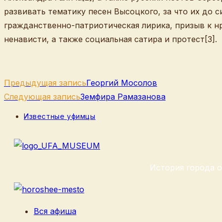
развивать тематику песен Высоцкого, за что их до 
гражданственно-патриотическая лирика, призыв к 
ненависти, а также социальная сатира и протест[3].
Еще
Предыдущая запись
Георгий Мосолов
статьи
Следующая запись
Земфира Рамазанова
Рубрика
Известные уфимцы
записи:
История города о
Вся афиша