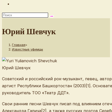
Переключить
поиск
по
веб-
Юрий Шевчук
сайту
Главная
>
Известные уфимцы
Юрий Шевчук
Советский и российский рок-музыкант, певец, автор
артист Республики Башкортостан (2003)[1]. Основат
руководитель ТОО «Театр ДДТ».
Свои ранние песни Шевчук писал под влиянием отеч
Александра Галича[2], а также русских поэтов Сере