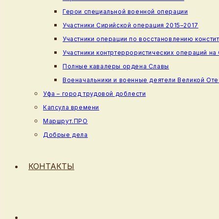
Герои специальной военной операции
Участники Сирийской операция 2015–2017
Участники операции по восстановлению консти
Участники контртеррористических операций на
Полные кавалеры ордена Славы
Военачальники и военные деятели Великой От
Уфа – город трудовой доблести
Капсула времени
Маршрут.ПРО
Добрые дела
КОНТАКТЫ
ПЕРЕКЛЮЧИТЬ