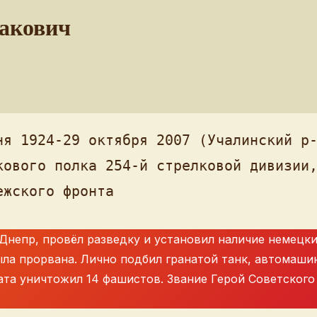
акович
ня 1924-29 октября 2007 (Учалинский р-
кового полка 254-й стрелковой дивизии,
ежского фронта
з Днепр, провёл разведку и установил наличие немецк
ла прорвана. Лично подбил гранатой танк, автомашин
ата уничтожил 14 фашистов. Звание Герой Советского