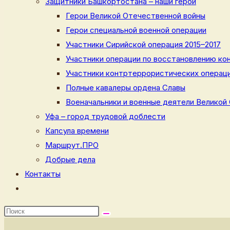
Защитники Башкортостана – наши герои
Герои Великой Отечественной войны
Герои специальной военной операции
Участники Сирийской операция 2015–2017
Участники операции по восстановлению кон
Участники контртеррористических операци
Полные кавалеры ордена Славы
Военачальники и военные деятели Великой
Уфа – город трудовой доблести
Капсула времени
Маршрут.ПРО
Добрые дела
Контакты
Переключить
поиск
по
веб-