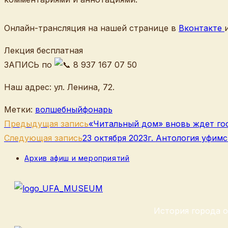
Онлайн-трансляция на нашей странице в
Вконтакте
Лекция бесплатная
ЗАПИСЬ по
8 937 167 07 50
Наш адрес: ул. Ленина, 72.
Метки
:
волшебныйфонарь
Еще
Предыдущая запись
«Читальный дом» вновь ждет го
статьи
Следующая запись
23 октября 2023г. Антология уфим
Рубрика
Архив афиш и мероприятий
записи:
История города о