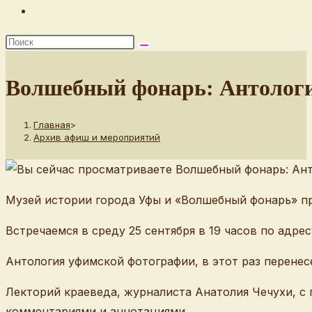
Переключить
поиск
по
веб-
Волшебный фонарь: Антологи
сайту
Главная
>
Архив афиш и мероприятий
Музей истории города Уфы и «Волшебный фонарь» п
Встречаемся в среду 25 сентября в 19 часов по адресу:
Антология уфимской фотографии, в этот раз перенес
Лекторий краеведа, журналиста Анатолия Чечухи, с
комментариями и аннотациями.