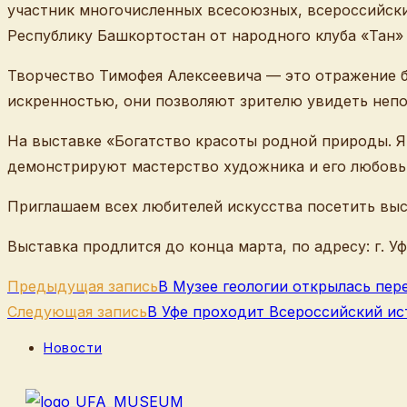
участник многочисленных всесоюзных, всероссийски
Республику Башкортостан от народного клуба «Тан» 
Творчество Тимофея Алексеевича — это отражение б
искренностью, они позволяют зрителю увидеть неп
На выставке «Богатство красоты родной природы. Я
демонстрируют мастерство художника и его любовь
Приглашаем всех любителей искусства посетить выс
Выставка продлится до конца марта, по адресу: г. Уфа
Еще
Предыдущая запись
В Музее геологии открылась пе
статьи
Следующая запись
В Уфе проходит Всероссийский ис
Рубрика
Новости
записи: