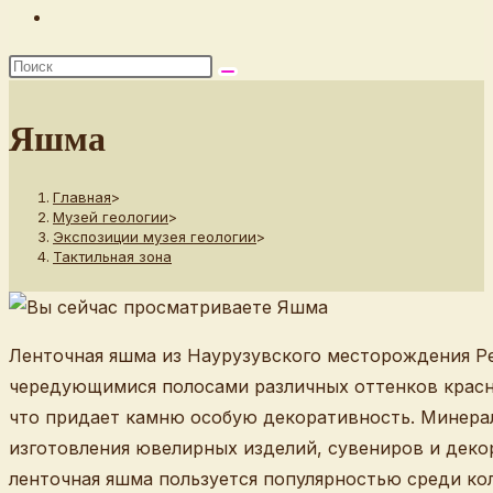
Переключить
поиск
по
веб-
Яшма
сайту
Главная
>
Музей геологии
>
Экспозиции музея геологии
>
Тактильная зона
Ленточная яшма из Наурузувского месторождения Р
чередующимися полосами различных оттенков красно
что придает камню особую декоративность. Минерал
изготовления ювелирных изделий, сувениров и деко
ленточная яшма пользуется популярностью среди ко