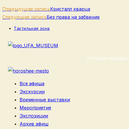
Еще
Предыдущая запись
Кристалл кварца
статьи
Следующая запись
Без права на забвение
Рубрика
Тактильная зона
записи:
История города о
Вся афиша
Экскурсии
Временные выставки
Мероприятия
Экспозиции
Архив афиш