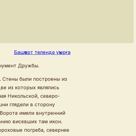
Башҡорт телендә уҡырға
онумент Дружбы.
. Стены были построены из
ве из которых являлись
ая Никольской, северо-
ни глядели в сторону
 Ворота имели внутренний
анию висевших там икон.
ороховые погреба, севернее