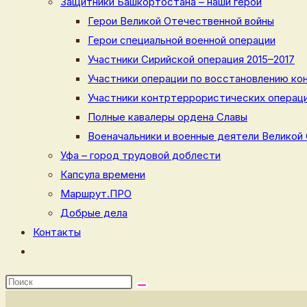
Защитники Башкортостана – наши герои
Герои Великой Отечественной войны
Герои специальной военной операции
Участники Сирийской операция 2015–2017
Участники операции по восстановлению кон
Участники контртеррористических операци
Полные кавалеры ордена Славы
Военачальники и военные деятели Великой
Уфа – город трудовой доблести
Капсула времени
Маршрут.ПРО
Добрые дела
Контакты
Переключить
поиск
по
веб-