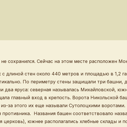
й не сохранился. Сейчас на этом месте расположен М
с длиной стен около 440 метров и площадью в 1,2 га
тикально. По периметру стены защищали три башни, д
и два яруса: северная называлась Михайловской, южн
ала главный вход в крепость. Ворота Никольской баш
 из-за этого их еще называли Сутолоцкими воротами.
ия противника. Названия башен соответствовало назв
я церковь), южнее располагались хлебные склады и п