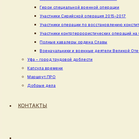
Герои специальной военной операции
Участники Сирийской операция 2015–2017
Участники операции по восстановлению консти
Участники контртеррористических операций на
Полные кавалеры ордена Славы
Военачальники и военные деятели Великой От
Уфа – город трудовой доблести
Капсула времени
Маршрут.ПРО
Добрые дела
КОНТАКТЫ
ПЕРЕКЛЮЧИТЬ